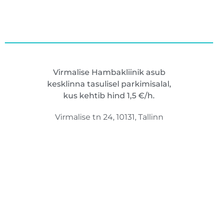
Virmalise Hambakliinik asub
kesklinna tasulisel parkimisalal,
kus kehtib hind 1,5 €/h.
Virmalise tn 24, 10131, Tallinn
+ 372 5309 9803​
info@virmalisehk.ee​
Oleme avatud:
E-R: 9:00 - 17:00
L: Kokkuleppel
P: Suletud