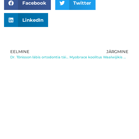
Facebook
Twitter
LinkedIn
EELMINE
JÄRGMINE
Dr. Tõnisson läbis ortodontia täiendõppe
Myobrace koolitus Waalwijikis Hollandis