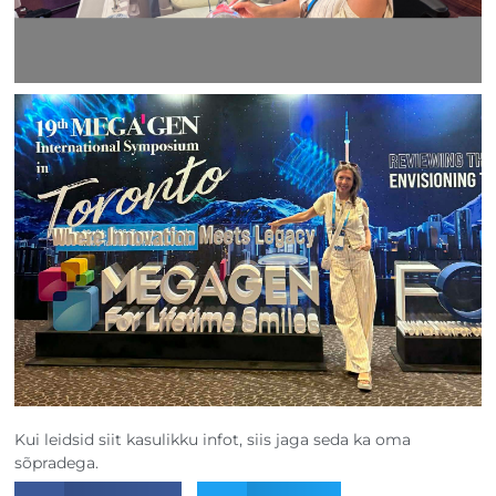
Kui leidsid siit kasulikku infot, siis jaga seda ka oma
sõpradega.